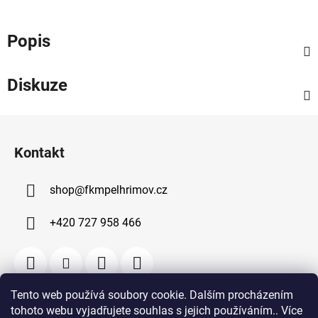
Popis
Diskuze
Z
á
Kontakt
p
a
shop
@
fkmpelhrimov.cz
t
í
+420 727 958 466
Tento web používá soubory cookie. Dalším procházením
tohoto webu vyjadřujete souhlas s jejich používáním.. Více