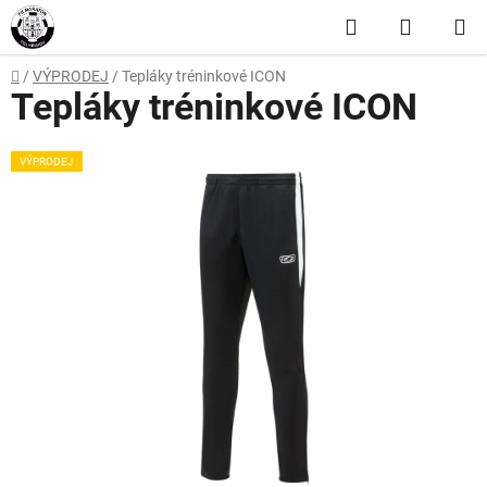
Přejít
Hledat
NÁKUP
na
obsah
KOŠÍK
Domů
/
VÝPRODEJ
/
Tepláky tréninkové ICON
Tepláky tréninkové ICON
VÝPRODEJ