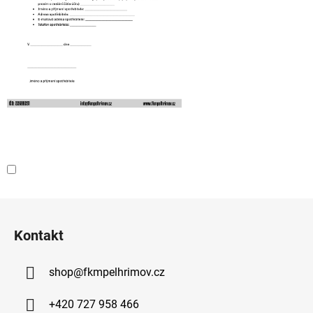
Z
á
Kontakt
p
a
shop
@
fkmpelhrimov.cz
t
í
+420 727 958 466