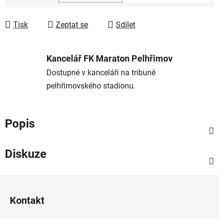
Měrná cena:
Tisk
Zeptat se
Sdílet
Kancelář FK Maraton Pelhřimov
Dostupné v kanceláři na tribuně
pelhřimovského stadionu.
Popis
Diskuze
Z
á
Kontakt
p
a