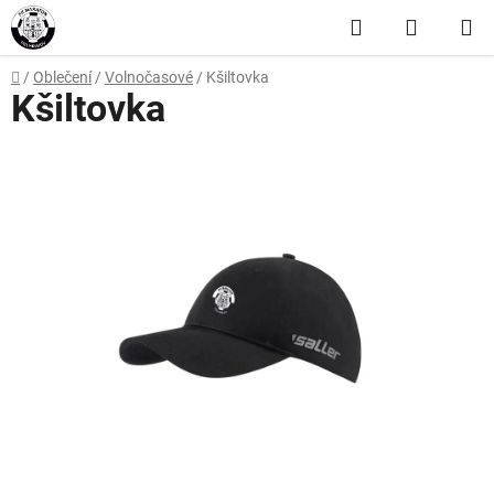
Přejít
Hledat
NÁKUP
na
obsah
KOŠÍK
Domů
/
Oblečení
/
Volnočasové
/
Kšiltovka
Kšiltovka